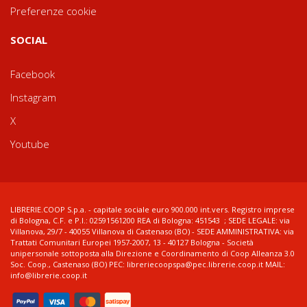
Preferenze cookie
SOCIAL
Facebook
Instagram
X
Youtube
LIBRERIE.COOP S.p.a. - capitale sociale euro 900.000 int.vers. Registro imprese
di Bologna, C.F. e P.I.: 02591561200 REA di Bologna: 451543 ; SEDE LEGALE: via
Villanova, 29/7 - 40055 Villanova di Castenaso (BO) - SEDE AMMINISTRATIVA: via
Trattati Comunitari Europei 1957-2007, 13 - 40127 Bologna - Società
unipersonale sottoposta alla Direzione e Coordinamento di Coop Alleanza 3.0
Soc. Coop., Castenaso (BO) PEC: libreriecoopspa@pec.librerie.coop.it MAIL:
info@librerie.coop.it