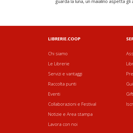
guarda la luna, un maialino aspetta gli 
LIBRERIE.COOP
SE
Chi siamo
Ass
Le Librerie
Lib
Servizi e vantaggi
Pre
Raccolta punti
Gui
Eventi
Gif
Collaborazioni e Festival
Isc
Notizie e Area stampa
Lavora con noi