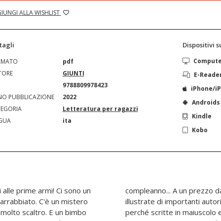
IUNGI ALLA WISHLIST
tagli
Dispositivi 
Comput
RMATO
pdf
TORE
GIUNTI
E-Reade
N
9788809978423
iPhone/i
O PUBBLICAZIONE
2022
Androids
EGORIA
Letteratura per ragazzi
Kindle
GUA
ita
Kobo
i alle prime armi! Ci sono un
imperdibile, otto storie
 arrabbiato. C'è un mistero
i, ottime come prime letture
e molto scaltro. E un bimbo
e per ridere, riflettere,