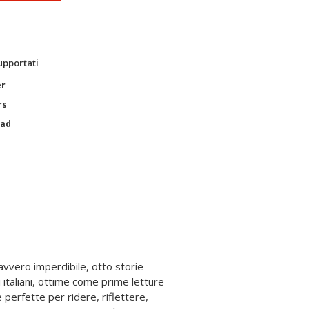
supportati
er
rs
Pad