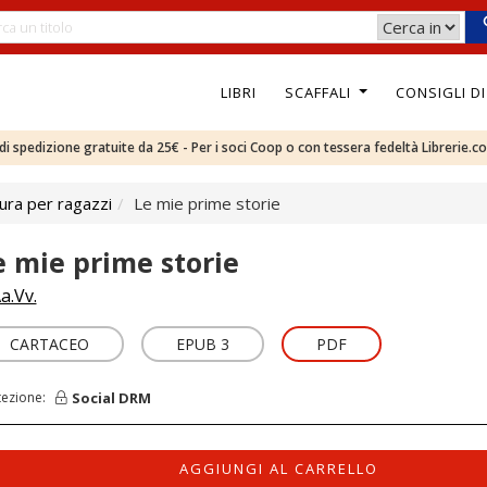
LIBRI
SCAFFALI
CONSIGLI D
e di spedizione gratuite da 25€ - Per i soci Coop o con tessera fedeltà Librerie.c
ura per ragazzi
Le mie prime storie
e mie prime storie
a.Vv.
CARTACEO
EPUB 3
PDF
Social DRM
tezione:
AGGIUNGI AL CARRELLO