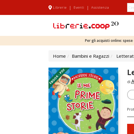
|
|
Librerie
Eventi
Assistenza
Per gli acquisti online: spes
Home
Bambini e Ragazzi
Letterat
L
EBOOK - PDF
A
di
Pro