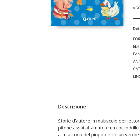
AGG
Det
FO
EDI
EA
ANN
CAT
LIN
Descrizione
Storie d'autore in maiuscolo per lettor
compleanno... A un prezzo davvero 
pitone assai affamato e un coccodrillo
illustrate di importanti autori italian
alla fattoria del pioppo e c'è un verm
perché scritte in maiuscolo e perfett