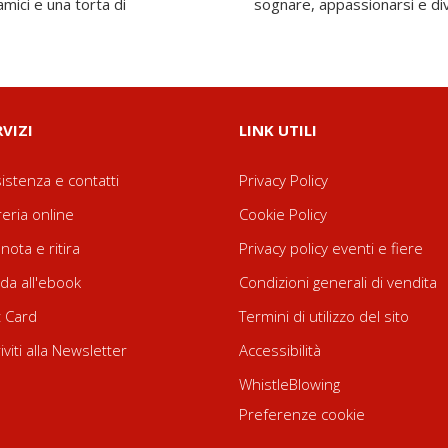
amici e una torta di
sognare, appassionarsi e div
RVIZI
LINK UTILI
istenza e contatti
Privacy Policy
reria online
Cookie Policy
nota e ritira
Privacy policy eventi e fiere
da all'ebook
Condizioni generali di vendita
t Card
Termini di utilizzo del sito
riviti alla Newsletter
Accessibilità
WhistleBlowing
Preferenze cookie