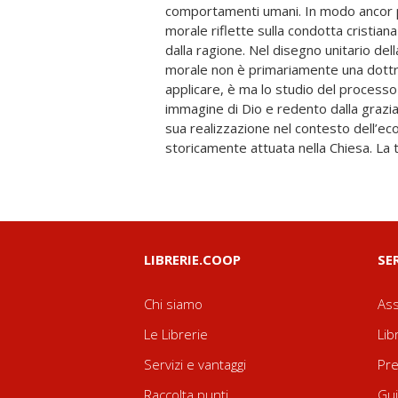
comportamenti umani. In modo ancor pi
prassi, ai mores, al bene da compier
morale riflette sulla condotta cristiana
specificazione anche come «teologia 
dalla ragione. Nel disegno unitario dell
intelligenza della spiritualità cristiana i
morale non è primariamente una dottri
evangelica, con tutte les ue concret
applicare, è ma lo studio del processo
volume si colloca in una collana di testi
immagine di Dio e redento dalla grazia
rivolti soprattutto al pubblico di univ
sua realizzazione nel contesto dell’ec
storicamente attuata nella Chiesa. La t
LIBRERIE.COOP
SE
Chi siamo
Ass
Le Librerie
Lib
Servizi e vantaggi
Pre
Raccolta punti
Gui