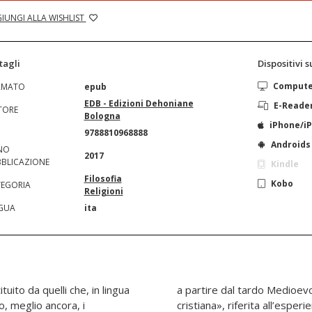
IUNGI ALLA WISHLIST
tagli
Dispositivi 
Comput
RMATO
epub
EDB - Edizioni Dehoniane
E-Reade
TORE
Bologna
iPhone/i
N
9788810968888
Androids
NO
2017
BLICAZIONE
Kindle
Filosofia
Kobo
EGORIA
Religioni
GUA
ita
uito da quelli che, in lingua
nque «teologia della vita
o, meglio ancora, i
ezza dell’agire o della