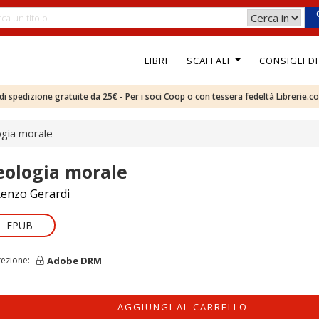
LIBRI
SCAFFALI
CONSIGLI D
e di spedizione gratuite da 25€ - Per i soci Coop o con tessera fedeltà Librerie.c
gia morale
eologia morale
enzo Gerardi
EPUB
Adobe DRM
tezione:
AGGIUNGI AL CARRELLO