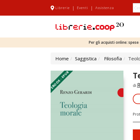
|
|
Librerie
Eventi
Assistenza
Per gli acquisti online: spes
Home
Saggistica
Filosofia
Teolo
EBOOK - EPUB
T
R
di
Pro