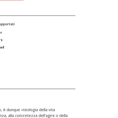
supportati
er
rs
Pad