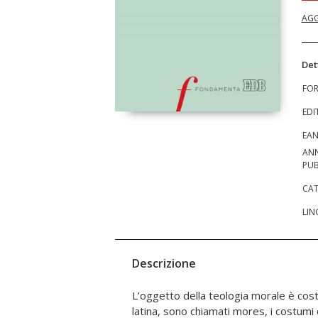
AGG
Det
FO
EDI
EA
AN
PUB
CAT
LIN
Descrizione
L’oggetto della teologia morale è costit
a partire dal tardo Medioevo, è du
latina, sono chiamati mores, i costumi 
cristiana», riferita all’esperienza, alla concret