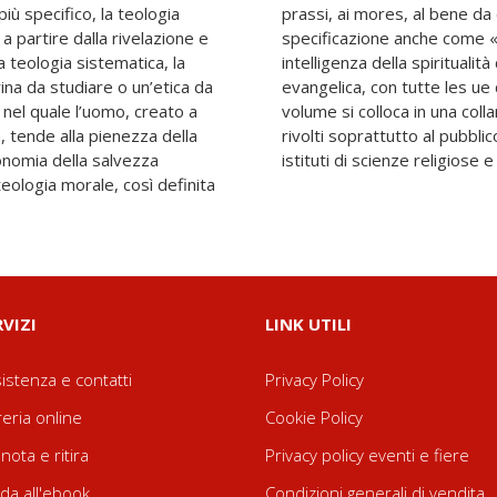
ù specifico, la teologia
si. Essa ha trovato una
 a partire dalla rivelazione e
spirituale» poiché una vera
a teologia sistematica, la
ngloba in essa la vita morale
na da studiare o un’etica da
e fondamentali esigenze. Il
 nel quale l’uomo, creato a
 rigorosi e agili a un tempo,
, tende alla pienezza della
ersità, facoltà teologiche,
onomia della salvezza
istituti di scienze religiose e
eologia morale, così definita
RVIZI
LINK UTILI
istenza e contatti
Privacy Policy
reria online
Cookie Policy
nota e ritira
Privacy policy eventi e fiere
da all'ebook
Condizioni generali di vendita