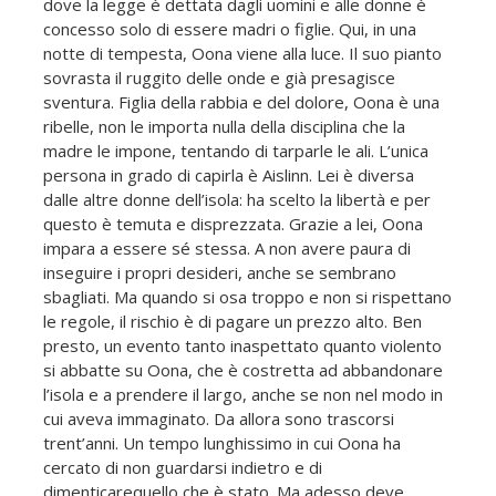
dove la legge è dettata dagli uomini e alle donne è
concesso solo di essere madri o figlie. Qui, in una
notte di tempesta, Oona viene alla luce. Il suo pianto
sovrasta il ruggito delle onde e già presagisce
sventura. Figlia della rabbia e del dolore, Oona è una
ribelle, non le importa nulla della disciplina che la
madre le impone, tentando di tarparle le ali. L’unica
persona in grado di capirla è Aislinn. Lei è diversa
dalle altre donne dell’isola: ha scelto la libertà e per
questo è temuta e disprezzata. Grazie a lei, Oona
impara a essere sé stessa. A non avere paura di
inseguire i propri desideri, anche se sembrano
sbagliati. Ma quando si osa troppo e non si rispettano
le regole, il rischio è di pagare un prezzo alto. Ben
presto, un evento tanto inaspettato quanto violento
si abbatte su Oona, che è costretta ad abbandonare
l’isola e a prendere il largo, anche se non nel modo in
cui aveva immaginato. Da allora sono trascorsi
trent’anni. Un tempo lunghissimo in cui Oona ha
cercato di non guardarsi indietro e di
dimenticarequello che è stato. Ma adesso deve