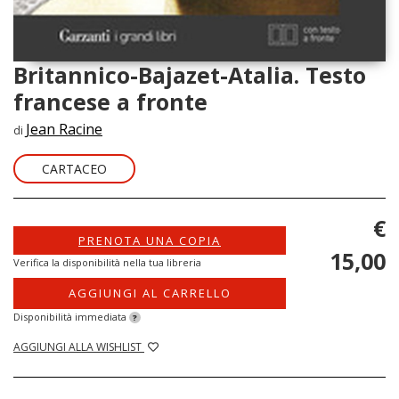
Britannico-Bajazet-Atalia. Testo
francese a fronte
Jean Racine
di
CARTACEO
€
PRENOTA UNA COPIA
15,00
Verifica la disponibilità nella tua libreria
AGGIUNGI AL CARRELLO
Disponibilità immediata
?
AGGIUNGI ALLA WISHLIST