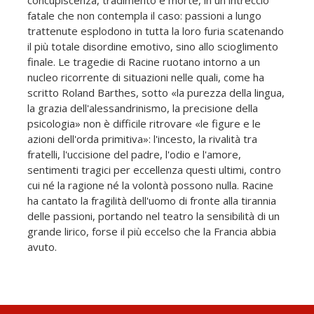
concupiscenza, tradimento e morte, in un intreccio
fatale che non contempla il caso: passioni a lungo
trattenute esplodono in tutta la loro furia scatenando
il più totale disordine emotivo, sino allo scioglimento
finale. Le tragedie di Racine ruotano intorno a un
nucleo ricorrente di situazioni nelle quali, come ha
scritto Roland Barthes, sotto «la purezza della lingua,
la grazia dell'alessandrinismo, la precisione della
psicologia» non è difficile ritrovare «le figure e le
azioni dell'orda primitiva»: l'incesto, la rivalità tra
fratelli, l'uccisione del padre, l'odio e l'amore,
sentimenti tragici per eccellenza questi ultimi, contro
cui né la ragione né la volontà possono nulla. Racine
ha cantato la fragilità dell'uomo di fronte alla tirannia
delle passioni, portando nel teatro la sensibilità di un
grande lirico, forse il più eccelso che la Francia abbia
avuto.