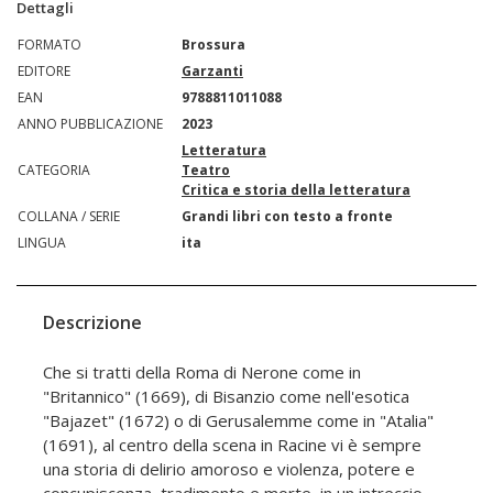
Dettagli
FORMATO
Brossura
EDITORE
Garzanti
EAN
9788811011088
ANNO PUBBLICAZIONE
2023
Letteratura
CATEGORIA
Teatro
Critica e storia della letteratura
COLLANA / SERIE
Grandi libri con testo a fronte
LINGUA
ita
Descrizione
Che si tratti della Roma di Nerone come in
"Britannico" (1669), di Bisanzio come nell'esotica
"Bajazet" (1672) o di Gerusalemme come in "Atalia"
(1691), al centro della scena in Racine vi è sempre
una storia di delirio amoroso e violenza, potere e