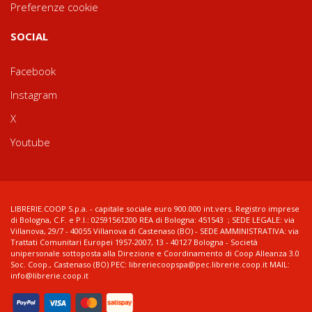
Preferenze cookie
SOCIAL
Facebook
Instagram
X
Youtube
LIBRERIE.COOP S.p.a. - capitale sociale euro 900.000 int.vers. Registro imprese
di Bologna, C.F. e P.I.: 02591561200 REA di Bologna: 451543 ; SEDE LEGALE: via
Villanova, 29/7 - 40055 Villanova di Castenaso (BO) - SEDE AMMINISTRATIVA: via
Trattati Comunitari Europei 1957-2007, 13 - 40127 Bologna - Società
unipersonale sottoposta alla Direzione e Coordinamento di Coop Alleanza 3.0
Soc. Coop., Castenaso (BO) PEC: libreriecoopspa@pec.librerie.coop.it MAIL:
info@librerie.coop.it