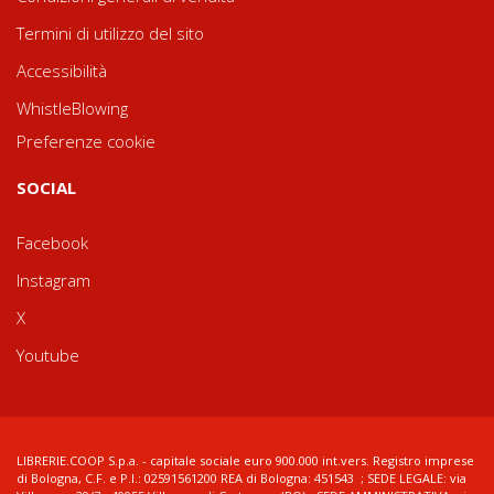
Termini di utilizzo del sito
Accessibilità
WhistleBlowing
Preferenze cookie
SOCIAL
Facebook
Instagram
X
Youtube
LIBRERIE.COOP S.p.a. - capitale sociale euro 900.000 int.vers. Registro imprese
di Bologna, C.F. e P.I.: 02591561200 REA di Bologna: 451543 ; SEDE LEGALE: via