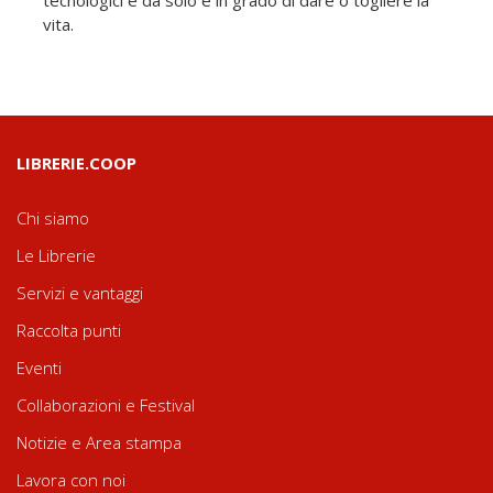
tecnologici e da solo è in grado di dare o togliere la
vita.
LIBRERIE.COOP
Chi siamo
Le Librerie
Servizi e vantaggi
Raccolta punti
Eventi
Collaborazioni e Festival
Notizie e Area stampa
Lavora con noi