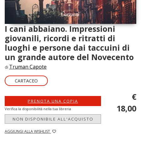
I cani abbaiano. Impressioni
giovanili, ricordi e ritratti di
luoghi e persone dai taccuini di
un grande autore del Novecento
Truman Capote
di
CARTACEO
€
PRENOTA UNA COPIA
18,00
Verifica la disponibilità nella tua libreria
NON DISPONIBILE ALL'ACQUISTO
AGGIUNGI ALLA WISHLIST