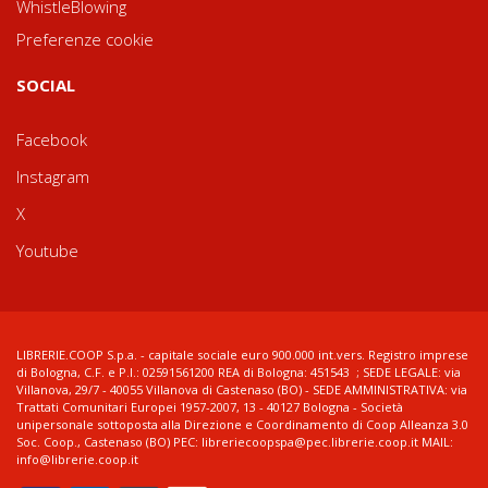
WhistleBlowing
Preferenze cookie
SOCIAL
Facebook
Instagram
X
Youtube
LIBRERIE.COOP S.p.a. - capitale sociale euro 900.000 int.vers. Registro imprese
di Bologna, C.F. e P.I.: 02591561200 REA di Bologna: 451543 ; SEDE LEGALE: via
Villanova, 29/7 - 40055 Villanova di Castenaso (BO) - SEDE AMMINISTRATIVA: via
Trattati Comunitari Europei 1957-2007, 13 - 40127 Bologna - Società
unipersonale sottoposta alla Direzione e Coordinamento di Coop Alleanza 3.0
Soc. Coop., Castenaso (BO) PEC: libreriecoopspa@pec.librerie.coop.it MAIL:
info@librerie.coop.it