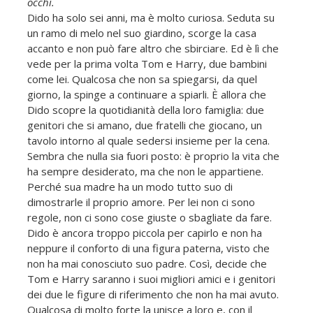
occhi.
Dido ha solo sei anni, ma è molto curiosa. Seduta su
un ramo di melo nel suo giardino, scorge la casa
accanto e non può fare altro che sbirciare. Ed è lì che
vede per la prima volta Tom e Harry, due bambini
come lei. Qualcosa che non sa spiegarsi, da quel
giorno, la spinge a continuare a spiarli. È allora che
Dido scopre la quotidianità della loro famiglia: due
genitori che si amano, due fratelli che giocano, un
tavolo intorno al quale sedersi insieme per la cena.
Sembra che nulla sia fuori posto: è proprio la vita che
ha sempre desiderato, ma che non le appartiene.
Perché sua madre ha un modo tutto suo di
dimostrarle il proprio amore. Per lei non ci sono
regole, non ci sono cose giuste o sbagliate da fare.
Dido è ancora troppo piccola per capirlo e non ha
neppure il conforto di una figura paterna, visto che
non ha mai conosciuto suo padre. Così, decide che
Tom e Harry saranno i suoi migliori amici e i genitori
dei due le figure di riferimento che non ha mai avuto.
Qualcosa di molto forte la unisce a loro e, con il