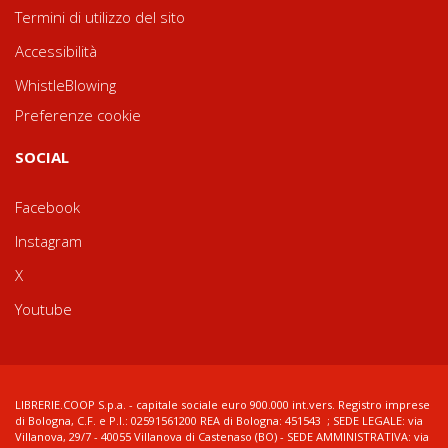
Termini di utilizzo del sito
Accessibilità
WhistleBlowing
Preferenze cookie
SOCIAL
Facebook
Instagram
X
Youtube
LIBRERIE.COOP S.p.a. - capitale sociale euro 900.000 int.vers. Registro imprese
di Bologna, C.F. e P.I.: 02591561200 REA di Bologna: 451543 ; SEDE LEGALE: via
Villanova, 29/7 - 40055 Villanova di Castenaso (BO) - SEDE AMMINISTRATIVA: via