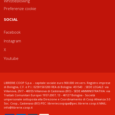
WhistleBlowing
Preferenze cookie
SOCIAL
Facebook
Instagram
X
Youtube
LIBRERIE.COOP S.p.a. - capitale sociale euro 900.000 int.vers. Registro imprese
di Bologna, C.F. e P.I.: 02591561200 REA di Bologna: 451543 ; SEDE LEGALE: via
Villanova, 29/7 - 40055 Villanova di Castenaso (BO) - SEDE AMMINISTRATIVA: via
Trattati Comunitari Europei 1957-2007, 13 - 40127 Bologna - Società
unipersonale sottoposta alla Direzione e Coordinamento di Coop Alleanza 3.0
Soc. Coop., Castenaso (BO) PEC: libreriecoopspa@pec.librerie.coop.it MAIL:
info@librerie.coop.it