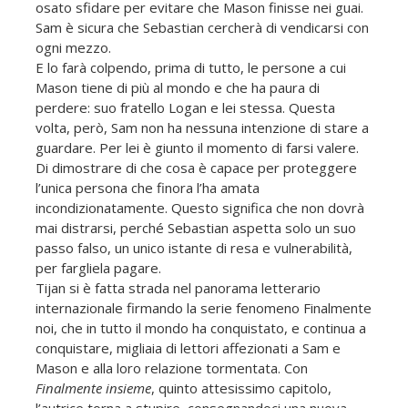
osato sfidare per evitare che Mason finisse nei guai.
Sam è sicura che Sebastian cercherà di vendicarsi con
ogni mezzo.
E lo farà colpendo, prima di tutto, le persone a cui
Mason tiene di più al mondo e che ha paura di
perdere: suo fratello Logan e lei stessa. Questa
volta, però, Sam non ha nessuna intenzione di stare a
guardare. Per lei è giunto il momento di farsi valere.
Di dimostrare di che cosa è capace per proteggere
l’unica persona che finora l’ha amata
incondizionatamente. Questo significa che non dovrà
mai distrarsi, perché Sebastian aspetta solo un suo
passo falso, un unico istante di resa e vulnerabilità,
per fargliela pagare.
Tijan si è fatta strada nel panorama letterario
internazionale firmando la serie fenomeno Finalmente
noi, che in tutto il mondo ha conquistato, e continua a
conquistare, migliaia di lettori affezionati a Sam e
Mason e alla loro relazione tormentata. Con
Finalmente insieme
, quinto attesissimo capitolo,
l’autrice torna a stupire, consegnandoci una nuova