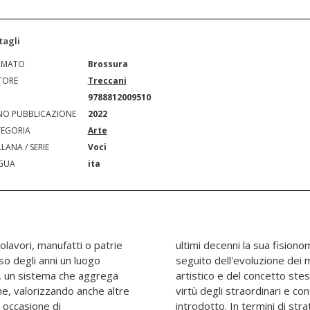
tagli
RMATO
Brossura
TORE
Treccani
N
9788812009510
O PUBBLICAZIONE
2022
EGORIA
Arte
LANA / SERIE
Voci
GUA
ita
lavori, manufatti o patrie
ubìto enormi cambiamenti a
so degli anni un luogo
rvazione del patrimonio
tà, un sistema che aggrega
ulturali, ma soprattutto in
one, valorizzando anche altre
pporti che la tecnologia ha
 occasione di
che, il museo è