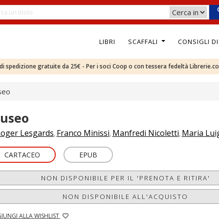
LIBRI
SCAFFALI
CONSIGLI D
e di spedizione gratuite da 25€ - Per i soci Coop o con tessera fedeltà Librerie.c
seo
useo
oger Lesgards
Franco Minissi
Manfredi Nicoletti
Maria Luig
,
,
,
CARTACEO
EPUB
NON DISPONIBILE PER IL 'PRENOTA E RITIRA'
NON DISPONIBILE ALL'ACQUISTO
IUNGI ALLA WISHLIST