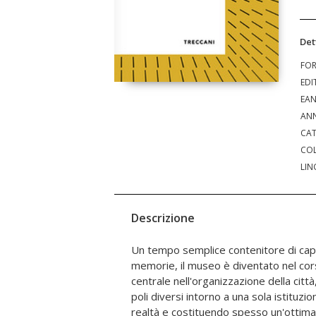
Det
FO
EDI
EA
ANN
CAT
COL
LIN
Descrizione
Un tempo semplice contenitore di capo
ultimi decenni la sua fisionomia ha s
memorie, il museo è diventato nel cor
seguito dell'evoluzione dei modi di conse
centrale nell'organizzazione della cit
artistico e del concetto stesso di beni c
poli diversi intorno a una sola istituzi
virtù degli straordinari e continui a
realtà e costituendo spesso un'ottima
introdotto. In termini di strategie economi