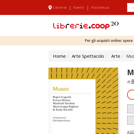
|
|
Librerie
Eventi
Assistenza
Per gli acquisti online: spes
Home
Arte Spettacolo
Arte
Mu
M
R
di
AGG