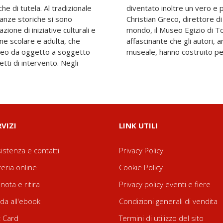
e di tutela. Al tradizionale
rodotto. L'introduzione di
ianze storiche si sono
mosi musei italiani e del
zione di iniziative culturali e
o, apre questo percorso
one scolare e adulta, che
archeologi esperti in campo
useo da oggetto a soggetto
museale, hanno costruito per
etti di intervento. Negli
RVIZI
LINK UTILI
istenza e contatti
Privacy Policy
reria online
Cookie Policy
nota e ritira
Privacy policy eventi e fiere
da all'ebook
Condizioni generali di vendita
t Card
Termini di utilizzo del sito