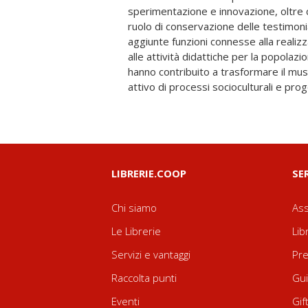
sperimentazione e innovazione, oltre ch
diventato inoltre un vero e proprio p
ruolo di conservazione delle testimon
Christian Greco, direttore di uno dei più fa
aggiunte funzioni connesse alla realizza
mondo, il Museo Egizio di Torin
alle attività didattiche per la popolazi
affascinante che gli autori, architetti e 
hanno contribuito a trasformare il m
attivo di processi socioculturali e prog
LIBRERIE.COOP
SE
Chi siamo
Ass
Le Librerie
Lib
Servizi e vantaggi
Pre
Raccolta punti
Gui
Eventi
Gif