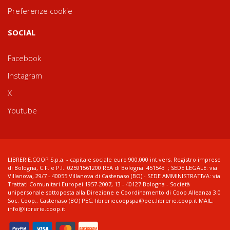
Preferenze cookie
SOCIAL
Facebook
Instagram
X
Youtube
LIBRERIE.COOP S.p.a. - capitale sociale euro 900.000 int.vers. Registro imprese
di Bologna, C.F. e P.I.: 02591561200 REA di Bologna: 451543 ; SEDE LEGALE: via
Villanova, 29/7 - 40055 Villanova di Castenaso (BO) - SEDE AMMINISTRATIVA: via
Trattati Comunitari Europei 1957-2007, 13 - 40127 Bologna - Società
unipersonale sottoposta alla Direzione e Coordinamento di Coop Alleanza 3.0
Soc. Coop., Castenaso (BO) PEC: libreriecoopspa@pec.librerie.coop.it MAIL:
info@librerie.coop.it