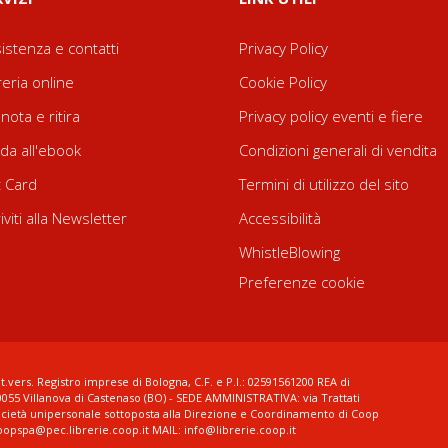
istenza e contatti
Privacy Policy
reria online
Cookie Policy
nota e ritira
Privacy policy eventi e fiere
da all'ebook
Condizioni generali di vendita
t Card
Termini di utilizzo del sito
riviti alla Newsletter
Accessibilità
WhistleBlowing
Preferenze cookie
t.vers. Registro imprese di Bologna, C.F. e P.I.: 02591561200 REA di
0055 Villanova di Castenaso (BO) - SEDE AMMINISTRATIVA: via Trattati
ocietà unipersonale sottoposta alla Direzione e Coordinamento di Coop
coopspa@pec.librerie.coop.it MAIL: info@librerie.coop.it