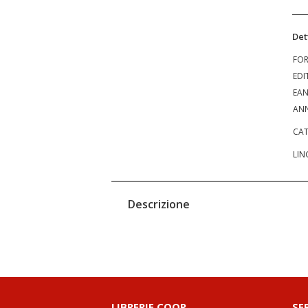
Det
FO
EDI
EA
ANN
CAT
LIN
Descrizione
LIBRERIE.COOP
SE