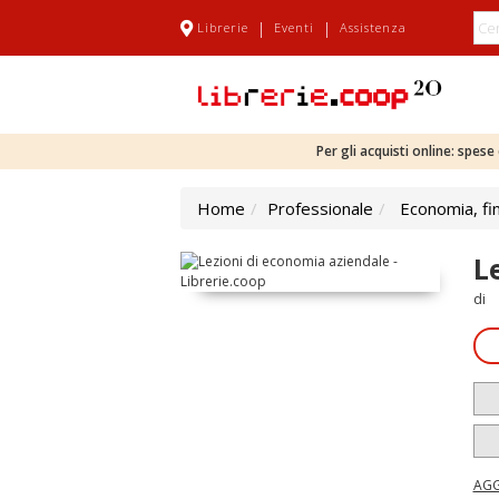
|
|
Librerie
Eventi
Assistenza
Per gli acquisti online: spes
Home
Professionale
Economia, fi
L
di
AGG