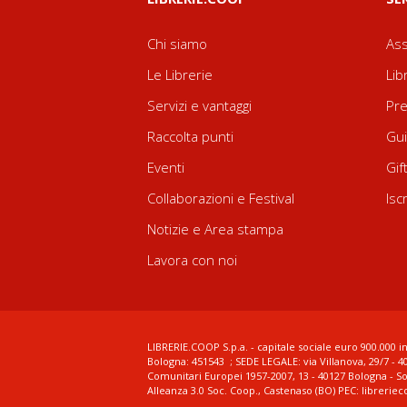
Chi siamo
Ass
Le Librerie
Lib
Servizi e vantaggi
Pre
Raccolta punti
Gui
Eventi
Gif
Collaborazioni e Festival
Isc
Notizie e Area stampa
Lavora con noi
LIBRERIE.COOP S.p.a. - capitale sociale euro 900.000 in
Bologna: 451543 ; SEDE LEGALE: via Villanova, 29/7 - 4
Comunitari Europei 1957-2007, 13 - 40127 Bologna - S
Alleanza 3.0 Soc. Coop., Castenaso (BO) PEC: librerie