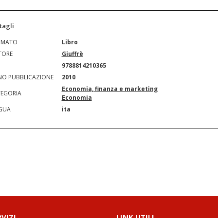
tagli
RMATO
Libro
TORE
Giuffrè
N
9788814210365
O PUBBLICAZIONE
2010
Economia, finanza e marketing
EGORIA
Economia
GUA
ita
RVIZI
LINK UTILI