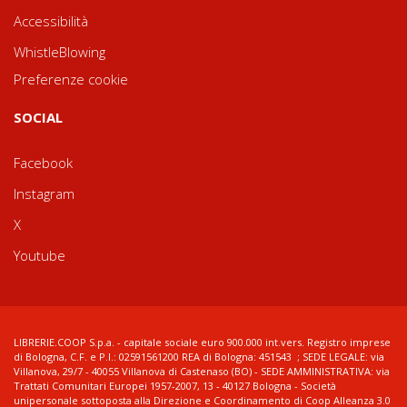
Accessibilità
WhistleBlowing
Preferenze cookie
SOCIAL
Facebook
Instagram
X
Youtube
LIBRERIE.COOP S.p.a. - capitale sociale euro 900.000 int.vers. Registro imprese
di Bologna, C.F. e P.I.: 02591561200 REA di Bologna: 451543 ; SEDE LEGALE: via
Villanova, 29/7 - 40055 Villanova di Castenaso (BO) - SEDE AMMINISTRATIVA: via
Trattati Comunitari Europei 1957-2007, 13 - 40127 Bologna - Società
unipersonale sottoposta alla Direzione e Coordinamento di Coop Alleanza 3.0