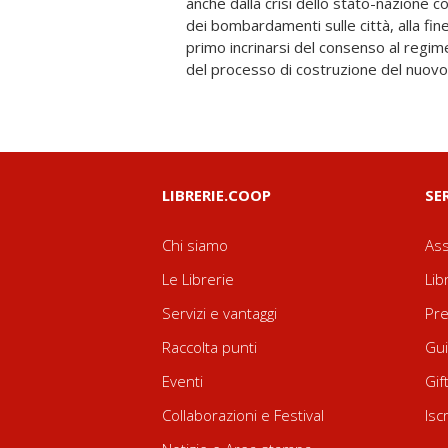
anche dalla crisi dello stato-nazione co
storici ed economici, ma anche le met
dei bombardamenti sulle città, alla fin
e degli stili di vita, la storia delle 
primo incrinarsi del consenso al regime
portando alla luce quelle debolezze strut
del processo di costruzione del nuovo
LIBRERIE.COOP
SE
Chi siamo
Ass
Le Librerie
Lib
Servizi e vantaggi
Pre
Raccolta punti
Gui
Eventi
Gif
Collaborazioni e Festival
Isc