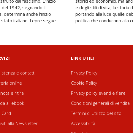
struito dal fascismo. L'inizio
amorfosi degli atteggiamenti
e del 1942, segnando il
mentalità e del costume,
, determina anche l'inizio
turali della società e della
 stato italiano. Lepre segue
politica che conducono alla c
RVIZI
LINK UTILI
istenza e contatti
Privacy Policy
reria online
Cookie Policy
nota e ritira
Privacy policy eventi e fiere
da all'ebook
Condizioni generali di vendita
t Card
Termini di utilizzo del sito
riviti alla Newsletter
Accessibilità