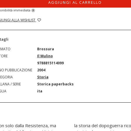
AGGIUNGI AL CARRELLO
onibilità immediata
?
IUNGI ALLA WISHLIST
tagli
RMATO
Brossura
TORE
Il Mulino
N
9788815114099
O PUBBLICAZIONE
2004
EGORIA
Storia
LANA / SERIE
Storica paperbacks
GUA
ita
on solo dalla Resistenza, ma
do non solo gli avvenimenti