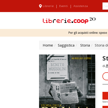
|
|
Librerie
Eventi
Assistenza
Per gli acquisti online: spes
Home
Saggistica
Storia
Storia d
S
A
di
Veri