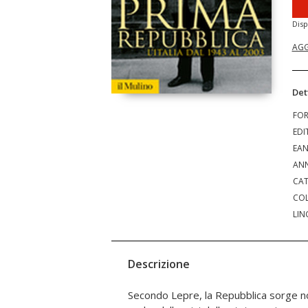
Disp
AGG
Det
FO
EDI
EA
ANN
CAT
COL
LIN
Descrizione
Secondo Lepre, la Repubblica sorge n
la storia del dopoguerra ricostruen