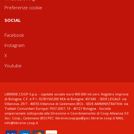
Preferenze cookie
SOCIAL
Facebook
Instagram
X
Youtube
LIBRERIE.COOP S.p.a. - capitale sociale euro 900.000 int.vers. Registro imprese
di Bologna, C.F. e P.I.: 02591561200 REA di Bologna: 451543 ; SEDE LEGALE: via
Villanova, 29/7 - 40055 Villanova di Castenaso (BO) - SEDE AMMINISTRATIVA: via
Trattati Comunitari Europei 1957-2007, 13 - 40127 Bologna - Società
unipersonale sottoposta alla Direzione e Coordinamento di Coop Alleanza 3.0
Soc. Coop., Castenaso (BO) PEC: libreriecoopspa@pec.librerie.coop.it MAIL:
info@librerie.coop.it