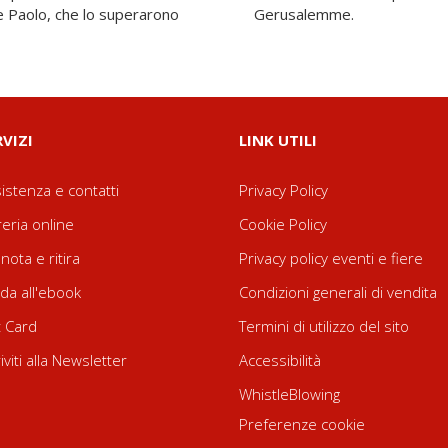
e Paolo, che lo superarono
Gerusalemme.
RVIZI
LINK UTILI
istenza e contatti
Privacy Policy
reria online
Cookie Policy
nota e ritira
Privacy policy eventi e fiere
da all'ebook
Condizioni generali di vendita
t Card
Termini di utilizzo del sito
riviti alla Newsletter
Accessibilità
WhistleBlowing
Preferenze cookie