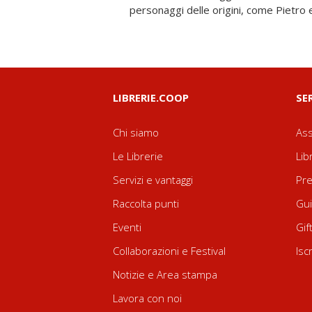
personaggi delle origini, come Pietro 
LIBRERIE.COOP
SE
Chi siamo
Ass
Le Librerie
Lib
Servizi e vantaggi
Pre
Raccolta punti
Gui
Eventi
Gif
Collaborazioni e Festival
Isc
Notizie e Area stampa
Lavora con noi