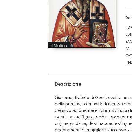
Det
FO
EDI
EA
ANN
CAT
LIN
Descrizione
Giacomo, fratello di Gesù, svolse un ru
per notorietà ed autorità. In questo li
della primitiva comunità di Gerusalem
attenta del Nuovo Testamento e dei Vangel
decisivo ad orientare i primi sviluppi 
una vicenda appassionante, che pone 
Gesù. La sua figura però rappresentando
sulla vita di Gesù, su chi potesse essere
origine giudaica, destinata ad estinguer
familiari, fratelli e sorelle. Questa s
orientamenti di maggiore successo - f
concezioni, i valori, i problemi della pri