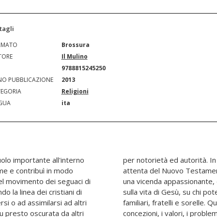
tagli
RMATO
Brossura
TORE
Il Mulino
N
9788815245250
O PUBBLICAZIONE
2013
EGORIA
Religioni
GUA
ita
olo importante all'interno
bro - basato su una lettura
me e contribuì in modo
i apocrifi - si racconta
del movimento dei seguaci di
una serie di interrogativi
 la linea dei cristiani di
 il suo vero erede, sui suoi
si o ad assimilarsi ad altri
toria aiuta a far luce sulle
u presto oscurata da altri
mitiva comunità cristiana di