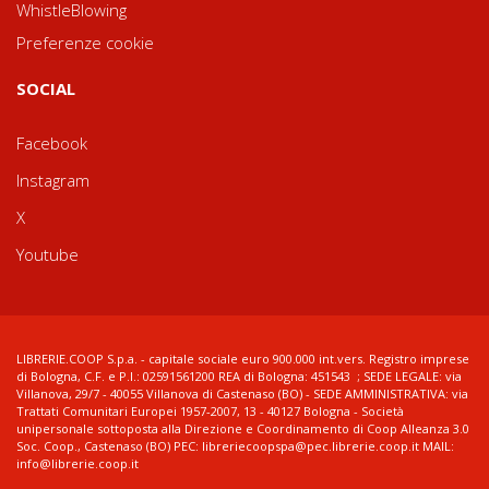
WhistleBlowing
Preferenze cookie
SOCIAL
Facebook
Instagram
X
Youtube
LIBRERIE.COOP S.p.a. - capitale sociale euro 900.000 int.vers. Registro imprese
di Bologna, C.F. e P.I.: 02591561200 REA di Bologna: 451543 ; SEDE LEGALE: via
Villanova, 29/7 - 40055 Villanova di Castenaso (BO) - SEDE AMMINISTRATIVA: via
Trattati Comunitari Europei 1957-2007, 13 - 40127 Bologna - Società
unipersonale sottoposta alla Direzione e Coordinamento di Coop Alleanza 3.0
Soc. Coop., Castenaso (BO) PEC: libreriecoopspa@pec.librerie.coop.it MAIL:
info@librerie.coop.it