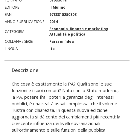
FORMATO
Brossura
EDITORE
Il Mulino
EAN
9788815250803
ANNO PUBBLICAZIONE
2014
Economia, finanza e marketing
CATEGORIA
Attualità e politica
COLLANA / SERIE
Farsi un'idea
LINGUA
ita
Descrizione
Che cosa è esattamente la PA? Quali sono le sue
funzioni e i suoi compiti? Nata con lo Stato moderno,
la PA, potere fra i poteri a garanzia degli interessi
pubblici, è una realtà assai complessa, che il volume
illustra con chiarezza. In questa nuova edizione
aggiornata si dà conto dei cambiamenti più recenti: la
crescente influenza dei livelli sovranazionali
sull'ordinamento e sulle funzioni della pubblica