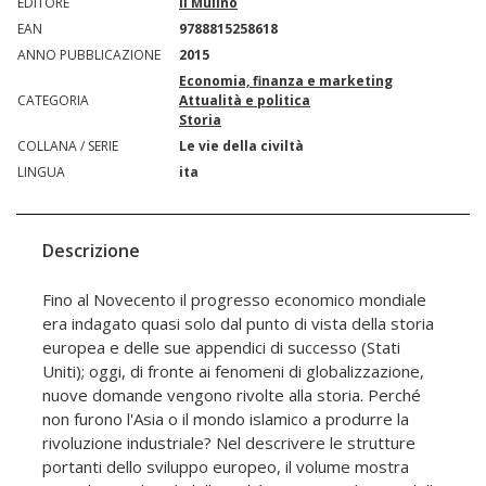
EDITORE
Il Mulino
EAN
9788815258618
ANNO PUBBLICAZIONE
2015
Economia, finanza e marketing
CATEGORIA
Attualità e politica
Storia
COLLANA / SERIE
Le vie della civiltà
LINGUA
ita
Descrizione
Fino al Novecento il progresso economico mondiale
era indagato quasi solo dal punto di vista della storia
europea e delle sue appendici di successo (Stati
Uniti); oggi, di fronte ai fenomeni di globalizzazione,
nuove domande vengono rivolte alla storia. Perché
non furono l'Asia o il mondo islamico a produrre la
rivoluzione industriale? Nel descrivere le strutture
portanti dello sviluppo europeo, il volume mostra