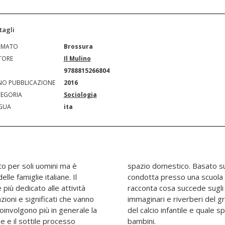
tagli
RMATO
Brossura
TORE
Il Mulino
N
9788815266804
O PUBBLICAZIONE
2016
EGORIA
Sociologia
GUA
ita
to per soli uomini ma è
da ricerca etnografica
lle famiglie italiane. Il
uadra di serie A, il libro
più dedicato alle attività
ro il campo di gioco, quali
azioni e significati che vanno
o si proiettano nei circuiti
coinvolgono più in generale la
ine lasciato in tutto questo ai
ne e il sottile processo
bambini.