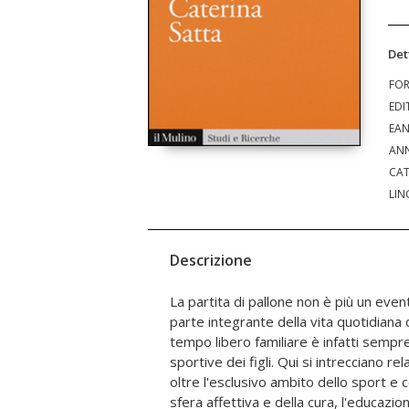
Det
FO
EDI
EA
ANN
CAT
LIN
Descrizione
La partita di pallone non è più un even
spazio domestico. Basato su una soli
parte integrante della vita quotidiana de
condotta presso una scuola calcio di una sq
tempo libero familiare è infatti sempre 
racconta cosa succede sugli spalti e dent
sportive dei figli. Qui si intrecciano rel
immaginari e riverberi del grande calci
oltre l'esclusivo ambito dello sport e 
del calcio infantile e quale spazio è inf
sfera affettiva e della cura, l'educazio