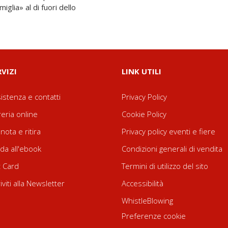
iglia» al di fuori dello
RVIZI
LINK UTILI
istenza e contatti
Privacy Policy
reria online
Cookie Policy
nota e ritira
Privacy policy eventi e fiere
da all'ebook
Condizioni generali di vendita
t Card
Termini di utilizzo del sito
riviti alla Newsletter
Accessibilità
WhistleBlowing
Preferenze cookie