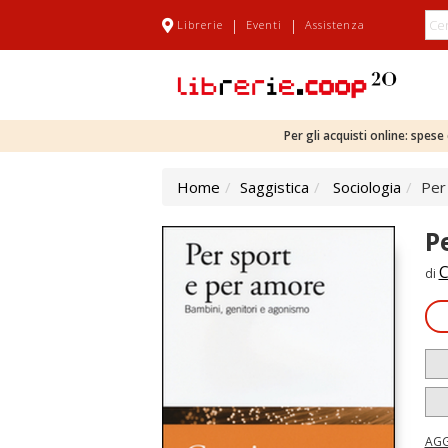
|
|
Librerie
Eventi
Assistenza
Per gli acquisti online: spes
Home
Saggistica
Sociologia
Per
P
C
di
AGG