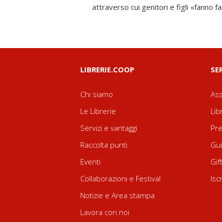
attraverso cui genitori e figli «fanno fam
LIBRERIE.COOP
SE
Chi siamo
Ass
Le Librerie
Lib
Servizi e vantaggi
Pre
Raccolta punti
Gui
Eventi
Gif
Collaborazioni e Festival
Isc
Notizie e Area stampa
Lavora con noi