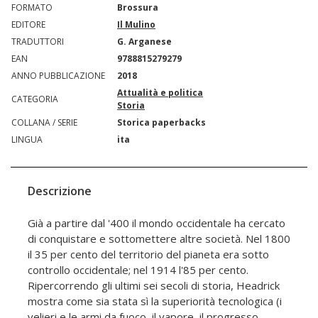
FORMATO
Brossura
EDITORE
Il Mulino
TRADUTTORI
G. Arganese
EAN
9788815279279
ANNO PUBBLICAZIONE
2018
Attualità e politica
CATEGORIA
Storia
COLLANA / SERIE
Storica paperbacks
LINGUA
ita
Descrizione
Già a partire dal '400 il mondo occidentale ha cercato
di conquistare e sottomettere altre società. Nel 1800
il 35 per cento del territorio del pianeta era sotto
controllo occidentale; nel 1914 l'85 per cento.
Ripercorrendo gli ultimi sei secoli di storia, Headrick
mostra come sia stata sì la superiorità tecnologica (i
velieri e le armi da fuoco, il vapore, il progresso