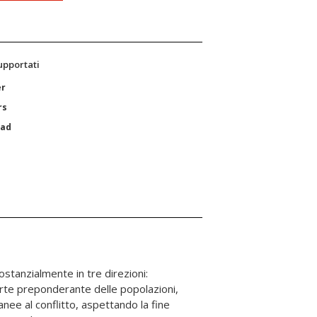
supportati
er
rs
Pad