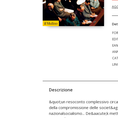
AGG
Det
FO
EDI
EA
ANN
CAT
LIN
Descrizione
&quot;un resoconto complessivo circa 
Le risposte si articolarono sostanzi
della compromissione delle societ&ag
l&rsquo;attendismo della parte preponderant
nazionalsocialismo... De&aacute;k mette 
interessate a rimanere estranee al confl