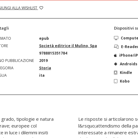
IUNGI ALLA WISHLIST
tagli
Dispositivi 
Comput
RMATO
epub
TORE
Società editrice il Mulino, Spa
E-Reade
N
9788815351784
iPhone/i
O PUBBLICAZIONE
2019
Androids
EGORIA
Storia
Kindle
GUA
ita
Kobo
grado, tipologie e natura
almente in tre direzioni:
rave; europee col
e delle popolazioni,
in luce i dilemmi insiti
itto, aspettando la fine