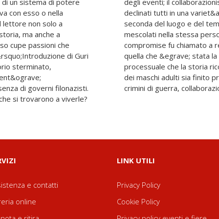
 di un sistema di potere
resistenza, comportamenti
iva con esso o nella
revole di gradazioni, a
l lettore non solo a
te alternati se non
storia, ma anche a
uerra, quando chi si
sso cupe passioni che
vanti alla giustizia, in
&rsquo;Introduzione di Guri
ugrave; grande stagione
orio sterminato,
 il cinque per cento
ment&ograve;
o per tradimento,
nza di governi filonazisti.
crimini di guerra, collaboraz
he si trovarono a viverle?
RVIZI
LINK UTILI
istenza e contatti
Privacy Policy
reria online
Cookie Policy
nota e ritira
Privacy policy eventi e fiere