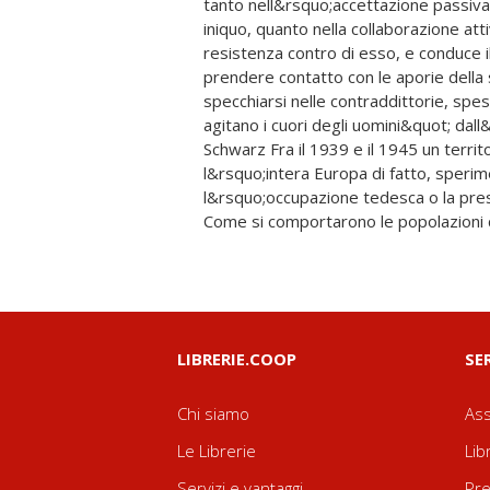
tanto nell&rsquo;accettazione passiva
degli eventi; il collaborazionismo e la 
iniquo, quanto nella collaborazione att
declinati tutti in una variet&agrave; innume
resistenza contro di esso, e conduce i
seconda del luogo e del tempo, e a vol
prendere contatto con le aporie della 
mescolati nella stessa persona. Nel dopog
specchiarsi nelle contraddittorie, spe
compromise fu chiamato a renderne conto da
agitano i cuori degli uomini&quot; dall
quella che &egrave; stata la pi&
Schwarz Fra il 1939 e il 1945 un territ
processuale che la storia ricordi, si stima che
l&rsquo;intera Europa di fatto, speri
dei maschi adulti sia finito processato o indagat
l&rsquo;occupazione tedesca o la prese
Come si comportarono le popolazioni c
LIBRERIE.COOP
SE
Chi siamo
Ass
Le Librerie
Lib
Servizi e vantaggi
Pre