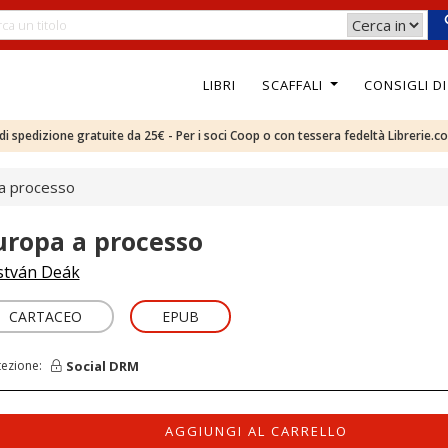
LIBRI
SCAFFALI
CONSIGLI D
e di spedizione gratuite da 25€ - Per i soci Coop o con tessera fedeltà Librerie.c
a processo
uropa a processo
stván Deák
CARTACEO
EPUB
Social DRM
tezione:
AGGIUNGI AL CARRELLO