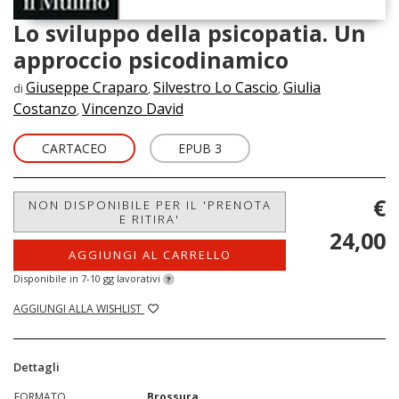
Lo sviluppo della psicopatia. Un
approccio psicodinamico
Giuseppe Craparo
Silvestro Lo Cascio
Giulia
di
,
,
Costanzo
Vincenzo David
,
CARTACEO
EPUB 3
€
NON DISPONIBILE PER IL 'PRENOTA
E RITIRA'
24,00
AGGIUNGI AL CARRELLO
Disponibile in 7-10 gg lavorativi
?
AGGIUNGI ALLA WISHLIST
Dettagli
FORMATO
Brossura