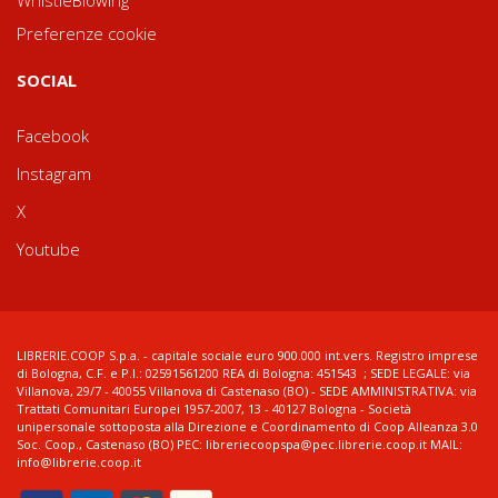
WhistleBlowing
Preferenze cookie
SOCIAL
Facebook
Instagram
X
Youtube
LIBRERIE.COOP S.p.a. - capitale sociale euro 900.000 int.vers. Registro imprese
di Bologna, C.F. e P.I.: 02591561200 REA di Bologna: 451543 ; SEDE LEGALE: via
Villanova, 29/7 - 40055 Villanova di Castenaso (BO) - SEDE AMMINISTRATIVA: via
Trattati Comunitari Europei 1957-2007, 13 - 40127 Bologna - Società
unipersonale sottoposta alla Direzione e Coordinamento di Coop Alleanza 3.0
Soc. Coop., Castenaso (BO) PEC: libreriecoopspa@pec.librerie.coop.it MAIL:
info@librerie.coop.it