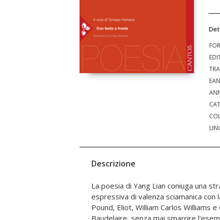
Det
FO
EDI
TRA
EA
ANN
CAT
COL
LIN
Descrizione
La poesia di Yang Lian coniuga una str
trasfigura il mondo naturale e storico se
espressiva di valenza sciamanica con l
antropocentrica, dove l'originale rein
Pound, Eliot, William Carlos Williams e
ricorda la foga decontestualizzante della 
Baudelaire, senza mai smarrire l'esem