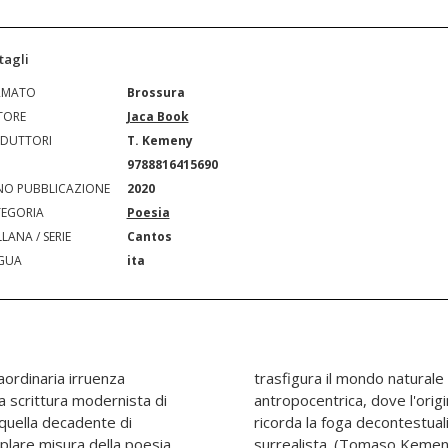
tagli
RMATO
Brossura
TORE
Jaca Book
DUTTORI
T. Kemeny
N
9788816415690
O PUBBLICAZIONE
2020
EGORIA
Poesia
LANA / SERIE
Cantos
GUA
ita
aordinaria irruenza
condo una morfologia
a scrittura modernista di
venzione del meraviglioso
 quella decadente di
«scrittura automatica»
plare misura della poesia
surrealista. (Tomaso Kemen