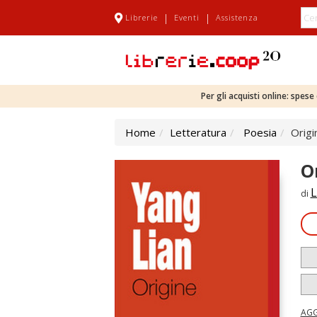
|
|
Librerie
Eventi
Assistenza
Per gli acquisti online: spes
Home
Letteratura
Poesia
Origi
O
L
di
AGG