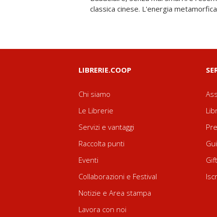
classica cinese. L'energia metamorfica
LIBRERIE.COOP
SE
Chi siamo
Ass
Le Librerie
Lib
Servizi e vantaggi
Pre
Raccolta punti
Gui
Eventi
Gif
Collaborazioni e Festival
Isc
Notizie e Area stampa
Lavora con noi