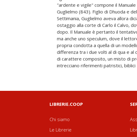
"ardente e vigile" compone il Manuale p
aritmologia o l'invito a leggere e a f
Guglielmo (843). Figlio di Dhuoda e de
più sorprendente, oltre che per i tempi, per il
Settimania, Guglielmo aveva allora dic
in quei secoli difficili, è una donna. M
ostaggio alla corte di Carlo il Calvo, d
coltissima e al contempo appassionat
dopo. Il Manuale è pertanto il tentativ
un modello pedagogico compatto e co
ma anche uno speculum, dove il lettor
evangelico, personale e universale. 
propria condotta a quella di un modell
bufere di quell'età di ferro, non potrà r
differenza tra i due volti al di qua e al 
materna, la scrittura rappresenter
di carattere composito, un misto di pr
consolatoria scritta a se stessa" (come sc
intrecciano riferimenti patristici, biblic
LIBRERIE.COOP
SE
Chi siamo
Ass
Le Librerie
Lib