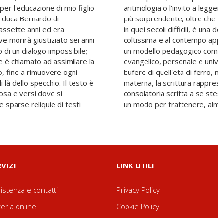
er l'educazione di mio figlio
ormarsi una biblioteca, tanto
l duca Bernardo di
 fatto che a scriverlo,
iassette anni ed era
a Dhuoda è scrittrice
ove morirà giustiziato sei anni
a, e il suo Manuale formula
o di un dialogo impossibile;
erente, aristocratico ed
e è chiamato ad assimilare la
Se Guglielmo, travolto dalle
o, fino a rimuovere ogni
ispondere all'invocazione
di là dello specchio. Il testo è
à per Dhuoda "una epistola
osa e versi dove si
rive Massimo Oldoni),
i e sparse reliquie di testi
un modo per trattenere, almen
RVIZI
LINK UTILI
istenza e contatti
Privacy Policy
reria online
Cookie Policy