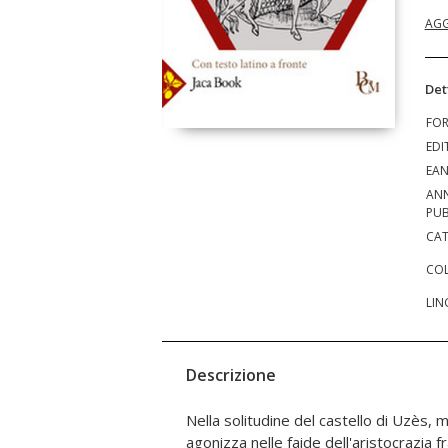
AGG
Det
FO
EDI
EA
AN
PUB
CAT
COL
LIN
Descrizione
Nella solitudine del castello di Uzès, 
classici. Accanto a temi più tradizionali,
agonizza nelle faide dell'aristocrazia 
re e al padre, vi compaiono brani curi