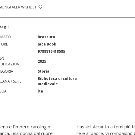
IUNGI ALLA WISHLIST
tagli
RMATO
Brossura
TORE
Jaca Book
N
9788816418585
NO
2025
BLICAZIONE
EGORIA
Storia
Biblioteca di cultura
LANA / SERIE
medievale
GUA
ita
mentre l'impero carolingio
 come la devozione a Dio, al
franca, una donna dal cuore
osi quali le divagazioni di