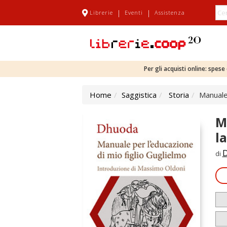
|
|
Librerie
Eventi
Assistenza
Per gli acquisti online: spes
Home
Saggistica
Storia
Manuale 
M
l
di