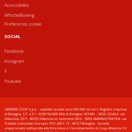
Accessibilità
WhistleBlowing
Preferenze cookie
SOCIAL
Facebook
Instagram
X
Youtube
LIBRERIE.COOP S.p.a. - capitale sociale euro 900.000 int.vers. Registro imprese
di Bologna, C.F. e P.I.: 02591561200 REA di Bologna: 451543 ; SEDE LEGALE: via
Villanova, 29/7 - 40055 Villanova di Castenaso (BO) - SEDE AMMINISTRATIVA: via
Trattati Comunitari Europei 1957-2007, 13 - 40127 Bologna - Società
unipersonale sottoposta alla Direzione e Coordinamento di Coop Alleanza 3.0