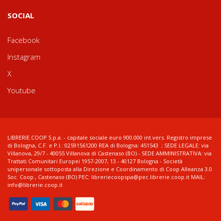
SOCIAL
Facebook
Instagram
X
Youtube
LIBRERIE.COOP S.p.a. - capitale sociale euro 900.000 int.vers. Registro imprese
di Bologna, C.F. e P.I.: 02591561200 REA di Bologna: 451543 ; SEDE LEGALE: via
Villanova, 29/7 - 40055 Villanova di Castenaso (BO) - SEDE AMMINISTRATIVA: via
Trattati Comunitari Europei 1957-2007, 13 - 40127 Bologna - Società
unipersonale sottoposta alla Direzione e Coordinamento di Coop Alleanza 3.0
Soc. Coop., Castenaso (BO) PEC: libreriecoopspa@pec.librerie.coop.it MAIL:
info@librerie.coop.it