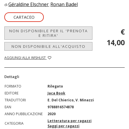
Géraldine Elschner
Ronan Badel
di
,
CARTACEO
€
NON DISPONIBILE PER IL 'PRENOTA
E RITIRA'
14,00
NON DISPONIBILE ALL'ACQUISTO
AGGIUNGI ALLA WISHLIST
Dettagli
FORMATO
Rilegato
EDITORE
Jaca Book
TRADUTTORI
E. Del Chierico, V. Minazzi
EAN
9788816574878
ANNO PUBBLICAZIONE
2020
Letteratura per ragazzi
CATEGORIA
Saggi per ragazzi