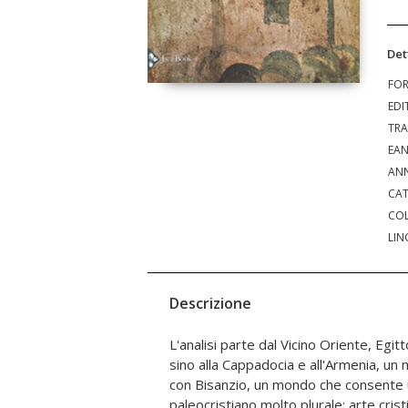
Det
FO
EDI
TRA
EA
ANN
CAT
COL
LIN
Descrizione
L'analisi parte dal Vicino Oriente, Egitt
capaci di inquadrare l'intero arco dello
sino alla Cappadocia e all'Armenia, u
nei primi secoli. Storia dell'arte
con Bisanzio, un mondo che consente 
antropologico e artistico che attua un meti
paleocristiano molto plurale: arte crist
culture che si affacciano sul Mediterraneo, 