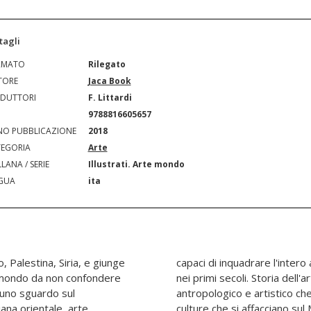
tagli
RMATO
Rilegato
TORE
Jaca Book
DUTTORI
F. Littardi
N
9788816605657
O PUBBLICAZIONE
2018
EGORIA
Arte
LANA / SERIE
Illustrati. Arte mondo
GUA
ita
o, Palestina, Siria, e giunge
 sviluppo dell'arte cristiana
n mondo da non confondere
 e storia di un fenomeno
uno sguardo sul
cciato tra le varie
iana orientale, arte
e che ha condotto alla