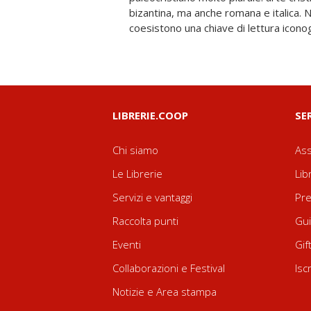
bizantina, ma anche romana e italica. N
coesistono una chiave di lettura icono
LIBRERIE.COOP
SE
Chi siamo
Ass
Le Librerie
Lib
Servizi e vantaggi
Pre
Raccolta punti
Gui
Eventi
Gif
Collaborazioni e Festival
Isc
Notizie e Area stampa