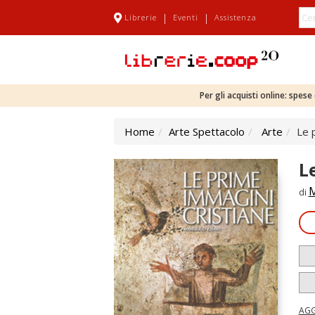
|
|
Librerie
Eventi
Assistenza
Per gli acquisti online: spes
Home
Arte Spettacolo
Arte
Le 
L
M
di
AGG