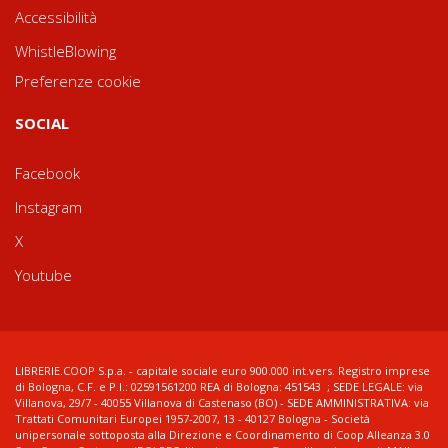
Accessibilità
WhistleBlowing
Preferenze cookie
SOCIAL
Facebook
Instagram
X
Youtube
LIBRERIE.COOP S.p.a. - capitale sociale euro 900.000 int.vers. Registro imprese
di Bologna, C.F. e P.I.: 02591561200 REA di Bologna: 451543 ; SEDE LEGALE: via
Villanova, 29/7 - 40055 Villanova di Castenaso (BO) - SEDE AMMINISTRATIVA: via
Trattati Comunitari Europei 1957-2007, 13 - 40127 Bologna - Società
unipersonale sottoposta alla Direzione e Coordinamento di Coop Alleanza 3.0