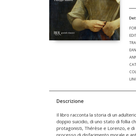
Det
FO
EDI
TRA
EA
ANN
CAT
COL
LIN
Descrizione
Il libro racconta la storia di un adulteri
un romanzo nel quale l'erotismo è strat
doppio suicidio, di uno stato di follia ch
distruzione, un romanzo che nel suo epicentro
protagonisti, Thérèse e Lorenzo, e di
e situazioni assorbendo e facendo a pe
processo di disfacimento morale e an