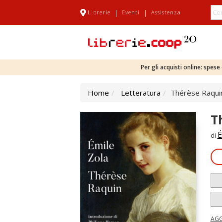
|
|
Librerie
Eventi
Assistenza
Per gli acquisti online: spes
Home
Letteratura
Thérèse Raqui
T
É
di
AGG