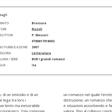
tagli
RMATO
Brossura
TORE
Rizzoli
DUTTORI
P. Messori
N
9788817018692
O PUBBLICAZIONE
2007
EGORIA
Letteratura
LANA / SERIE
BUR I grandi romanzi
GUA
ita
o, di un omicidio e di un
egia e tutto è calcolo e
e lega tra loro i
 divora personaggi
 un lento ma inesorabile
zzi ogni scrupolo e ogni
tropologico. Zola compone
valore, fino al collasso concl