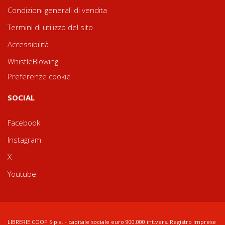
Condizioni generali di vendita
Termini di utilizzo del sito
Accessibilità
WhistleBlowing
Preferenze cookie
SOCIAL
Facebook
Instagram
X
Youtube
LIBRERIE.COOP S.p.a. - capitale sociale euro 900.000 int.vers. Registro imprese