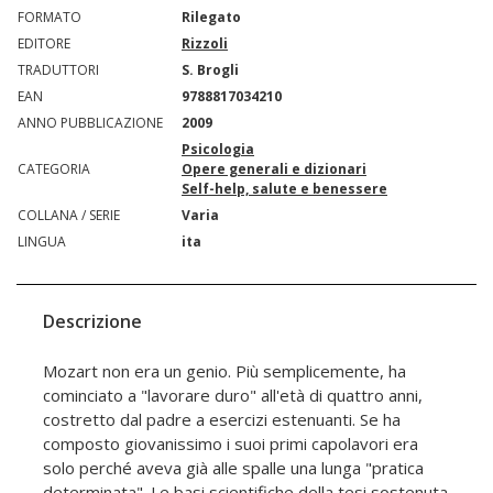
FORMATO
Rilegato
EDITORE
Rizzoli
TRADUTTORI
S. Brogli
EAN
9788817034210
ANNO PUBBLICAZIONE
2009
Psicologia
CATEGORIA
Opere generali e dizionari
Self-help, salute e benessere
COLLANA / SERIE
Varia
LINGUA
ita
Descrizione
Mozart non era un genio. Più semplicemente, ha
cominciato a "lavorare duro" all'età di quattro anni,
costretto dal padre a esercizi estenuanti. Se ha
composto giovanissimo i suoi primi capolavori era
solo perché aveva già alle spalle una lunga "pratica
determinata". Le basi scientifiche della tesi sostenuta