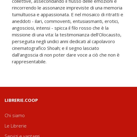
collettive, assecondando il flusso delle emozioni e
rincorrendo le assonanze impreviste di una memoria
tumultuosa e appassionata. E nel mosaico di ritratti e
aneddoti - ilari, commoventi, entusiasmanti, erotici,
angosciosi, intensi - spicca il filo rosso che è la
missione di una vita: la testimonianza dell'Olocausto,
perseguita negli undici anni dedicati al capolavoro
cinematografico Shoah; e il segno lasciato
dall'angoscia di non poter dare voce a ciò che non è
rappresentabile.
LIBRERIE.COOP
Chi siamo
Le Librerie
Servizi e vantaggi