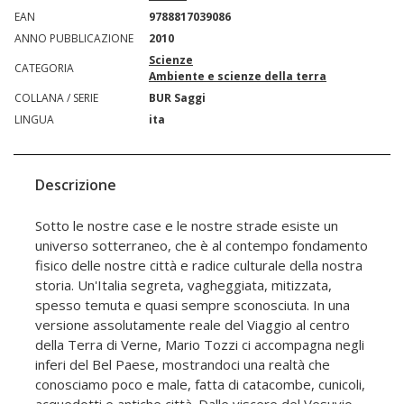
EAN
9788817039086
ANNO PUBBLICAZIONE
2010
Scienze
CATEGORIA
Ambiente e scienze della terra
COLLANA / SERIE
BUR Saggi
LINGUA
ita
Descrizione
Sotto le nostre case e le nostre strade esiste un
universo sotterraneo, che è al contempo fondamento
fisico delle nostre città e radice culturale della nostra
storia. Un'Italia segreta, vagheggiata, mitizzata,
spesso temuta e quasi sempre sconosciuta. In una
versione assolutamente reale del Viaggio al centro
della Terra di Verne, Mario Tozzi ci accompagna negli
inferi del Bel Paese, mostrandoci una realtà che
conosciamo poco e male, fatta di catacombe, cunicoli,
acquedotti e antiche città. Dalle viscere del Vesuvio