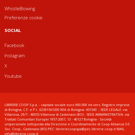
WhistleBlowing
Preferenze cookie
SOCIAL
Facebook
Instagram
X
Youtube
LIBRERIE.COOP S.p.a. - capitale sociale euro 900.000 int.vers. Registro imprese
di Bologna, C.F. e P.I.: 02591561200 REA di Bologna: 451543 ; SEDE LEGALE: via
Villanova, 29/7 - 40055 Villanova di Castenaso (BO) - SEDE AMMINISTRATIVA: via
Trattati Comunitari Europei 1957-2007, 13 - 40127 Bologna - Società
unipersonale sottoposta alla Direzione e Coordinamento di Coop Alleanza 3.0
Soc. Coop., Castenaso (BO) PEC: libreriecoopspa@pec.librerie.coop.it MAIL:
info@librerie.coop.it