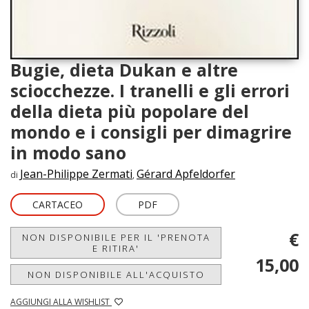
Bugie, dieta Dukan e altre
sciocchezze. I tranelli e gli errori
della dieta più popolare del
mondo e i consigli per dimagrire
in modo sano
Jean-Philippe Zermati
Gérard Apfeldorfer
di
,
CARTACEO
PDF
€
NON DISPONIBILE PER IL 'PRENOTA
E RITIRA'
15,00
NON DISPONIBILE ALL'ACQUISTO
AGGIUNGI ALLA WISHLIST