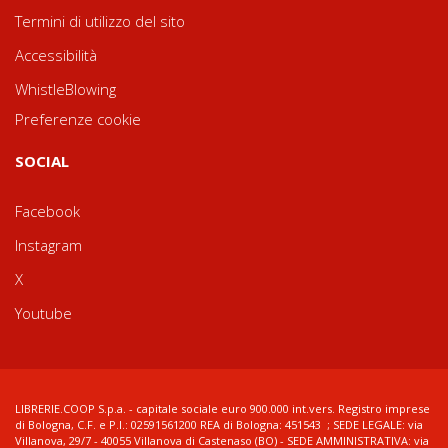
Termini di utilizzo del sito
Accessibilità
WhistleBlowing
Preferenze cookie
SOCIAL
Facebook
Instagram
X
Youtube
LIBRERIE.COOP S.p.a. - capitale sociale euro 900.000 int.vers. Registro imprese
di Bologna, C.F. e P.I.: 02591561200 REA di Bologna: 451543 ; SEDE LEGALE: via
Villanova, 29/7 - 40055 Villanova di Castenaso (BO) - SEDE AMMINISTRATIVA: via