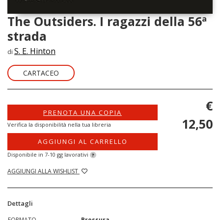
The Outsiders. I ragazzi della 56ª
strada
S. E. Hinton
di
CARTACEO
€
PRENOTA UNA COPIA
12,50
Verifica la disponibilità nella tua libreria
AGGIUNGI AL CARRELLO
Disponibile in 7-10 gg lavorativi
?
AGGIUNGI ALLA WISHLIST
Dettagli
FORMATO
Brossura