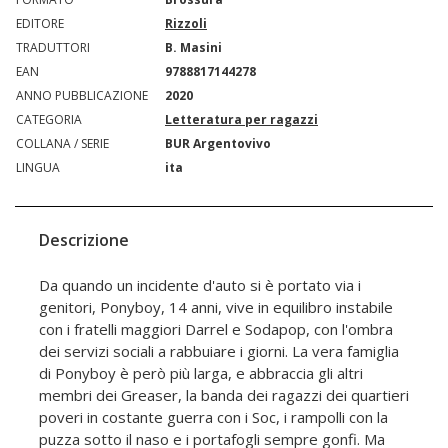
EDITORE
Rizzoli
TRADUTTORI
B. Masini
EAN
9788817144278
ANNO PUBBLICAZIONE
2020
CATEGORIA
Letteratura per ragazzi
COLLANA / SERIE
BUR Argentovivo
LINGUA
ita
Descrizione
Da quando un incidente d'auto si è portato via i
genitori, Ponyboy, 14 anni, vive in equilibro instabile
con i fratelli maggiori Darrel e Sodapop, con l'ombra
dei servizi sociali a rabbuiare i giorni. La vera famiglia
di Ponyboy è però più larga, e abbraccia gli altri
membri dei Greaser, la banda dei ragazzi dei quartieri
poveri in costante guerra con i Soc, i rampolli con la
puzza sotto il naso e i portafogli sempre gonfi. Ma