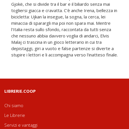
Gjokë, che si divide tra il bar e il biliardo senza mai
togliersi giacca e cravatta. C'è anche Irena, bellezza in
bicicletta: Ujkan la insegue, la sogna, la cerca, lei
minaccia di sparargli ma poi non spara mai. Mentre
l'Italia resta sullo sfondo, raccontata da tutti senza
che nessuno abbia davvero voglia di andarci, Elvis
Malaj ci trascina in un gioco letterario in cui tra
depistaggi, giri a vuoto e false partenze si diverte a
stupire i lettori e li accompagna verso l'inatteso finale.
LIBRERIE.COOP
Chi siamo
Le Librerie
Servizi e vantaggi