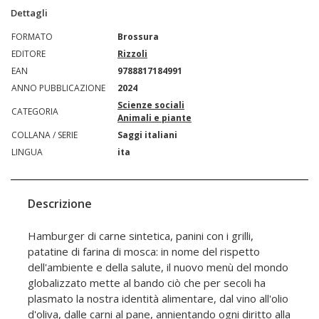
Dettagli
FORMATO
Brossura
EDITORE
Rizzoli
EAN
9788817184991
ANNO PUBBLICAZIONE
2024
Scienze sociali
CATEGORIA
Animali e piante
COLLANA / SERIE
Saggi italiani
LINGUA
ita
Descrizione
Hamburger di carne sintetica, panini con i grilli,
patatine di farina di mosca: in nome del rispetto
dell'ambiente e della salute, il nuovo menù del mondo
globalizzato mette al bando ciò che per secoli ha
plasmato la nostra identità alimentare, dal vino all'olio
d'oliva, dalle carni al pane, annientando ogni diritto alla