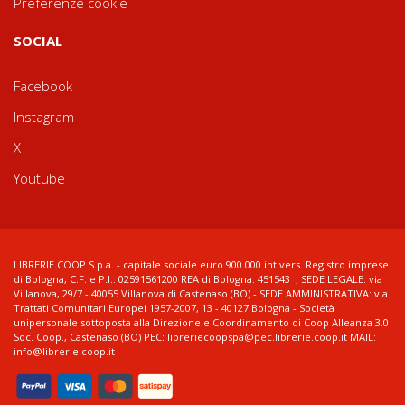
Preferenze cookie
SOCIAL
Facebook
Instagram
X
Youtube
LIBRERIE.COOP S.p.a. - capitale sociale euro 900.000 int.vers. Registro imprese
di Bologna, C.F. e P.I.: 02591561200 REA di Bologna: 451543 ; SEDE LEGALE: via
Villanova, 29/7 - 40055 Villanova di Castenaso (BO) - SEDE AMMINISTRATIVA: via
Trattati Comunitari Europei 1957-2007, 13 - 40127 Bologna - Società
unipersonale sottoposta alla Direzione e Coordinamento di Coop Alleanza 3.0
Soc. Coop., Castenaso (BO) PEC: libreriecoopspa@pec.librerie.coop.it MAIL:
info@librerie.coop.it