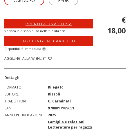
CARTACEO
EPUB
€
PRENOTA UNA COPIA
18,00
Verifica la disponibilità nella tua libreria
AGGIUNGI AL CARRELLO
Disponibilità immediata
?
AGGIUNGI ALLA WISHLIST
Dettagli
FORMATO
Rilegato
EDITORE
Rizzoli
TRADUTTORI
C. Carminati
EAN
9788817189651
ANNO PUBBLICAZIONE
2025
Famiglia e relazioni
Letteratura per ragazzi