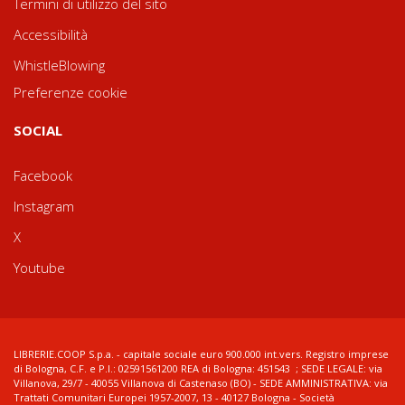
Termini di utilizzo del sito
Accessibilità
WhistleBlowing
Preferenze cookie
SOCIAL
Facebook
Instagram
X
Youtube
LIBRERIE.COOP S.p.a. - capitale sociale euro 900.000 int.vers. Registro imprese
di Bologna, C.F. e P.I.: 02591561200 REA di Bologna: 451543 ; SEDE LEGALE: via
Villanova, 29/7 - 40055 Villanova di Castenaso (BO) - SEDE AMMINISTRATIVA: via
Trattati Comunitari Europei 1957-2007, 13 - 40127 Bologna - Società