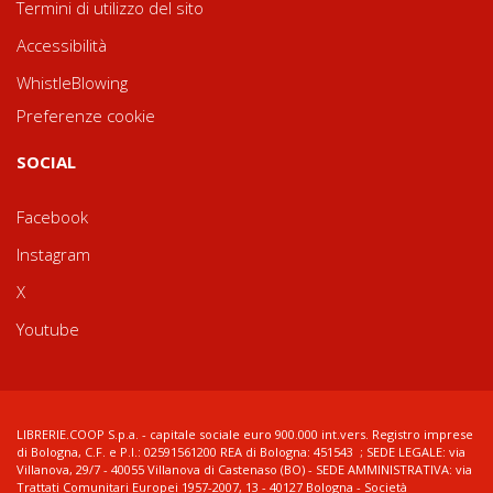
Termini di utilizzo del sito
Accessibilità
WhistleBlowing
Preferenze cookie
SOCIAL
Facebook
Instagram
X
Youtube
LIBRERIE.COOP S.p.a. - capitale sociale euro 900.000 int.vers. Registro imprese
di Bologna, C.F. e P.I.: 02591561200 REA di Bologna: 451543 ; SEDE LEGALE: via
Villanova, 29/7 - 40055 Villanova di Castenaso (BO) - SEDE AMMINISTRATIVA: via
Trattati Comunitari Europei 1957-2007, 13 - 40127 Bologna - Società