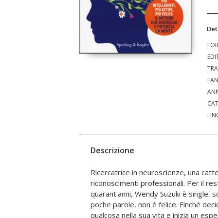
Det
FO
EDI
TRA
EA
ANN
CAT
LIN
Descrizione
Ricercatrice in neuroscienze, una catte
migliore e di essere più creativa, rapid
riconoscimenti professionali. Per il rest
da ex timida, si rivela persino brillante a livello
quarant'anni, Wendy Suzuki è single, 
inviti e con essi nuove attività, stim
poche parole, non è felice. Finché de
neuroscienziata Wendy ha indagato le rag
qualcosa nella sua vita e inizia un esp
questi mutamenti repentini per dare anch