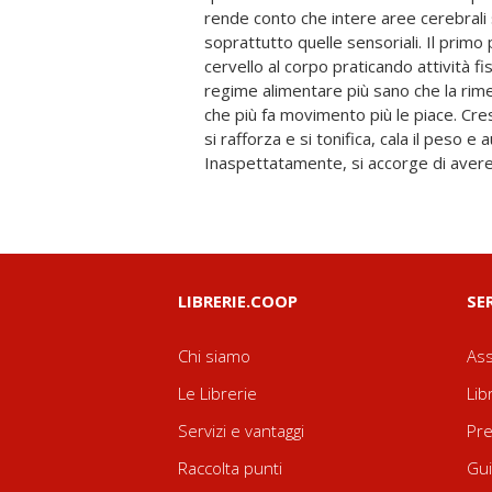
rende conto che intere aree cerebrali s
sorprendente successo. Attraverso la pr
soprattutto quelle sensoriali. Il primo
descrive un percorso facile e valido per tut
cervello al corpo praticando attività f
pratici per migliorare in soli qua
regime alimentare più sano che la rime
concentrazione, le capacità cognitive
che più fa movimento più le piace. Cres
sono trucchi ma scienza, perché i m
si rafforza e si tonifica, cala il peso e
connessione corpo-cervello sono universali 
Inaspettatamente, si accorge di ave
LIBRERIE.COOP
SE
Chi siamo
Ass
Le Librerie
Lib
Servizi e vantaggi
Pre
Raccolta punti
Gui