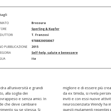
tagli
RMATO
Brossura
TORE
Sperling & Kupfer
DUTTORI
T. Franzosi
N
9788820058067
O PUBBLICAZIONE
2015
EGORIA
Self-help, salute e benessere
GUA
ita
dra all'università e grandi
a ed efficace sul lavoro. E
o, alla soglia dei
 sociale: fioccano gli
sovrappeso e senza amici. In
oli e incontri romantici. Da
cide che deve cambiare
ioni biochimiche dietro
erimento su se stessa. Si
e a noi la chiave del suo