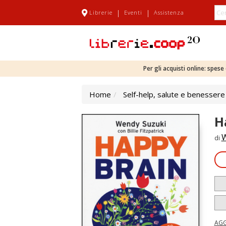
|
|
Librerie
Eventi
Assistenza
Per gli acquisti online: spes
Home
Self-help, salute e benessere
H
W
di
AGG