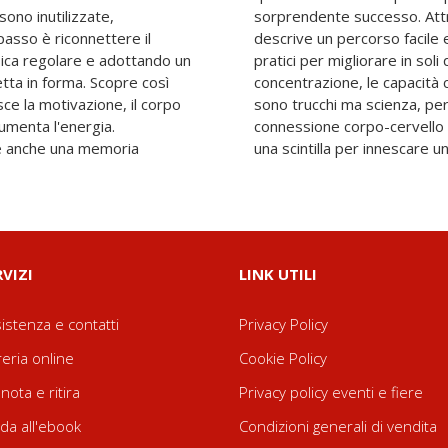
ono inutilizzate,
opria esperienza,
 passo è riconnettere il
ti, arricchito da consigli
isica regolare e adottando un
ttro minuti la memoria, la
tta in forma. Scopre così
 e di apprendimento. Non
ce la motivazione, il corpo
eccanismi che regolano la
 aumenta l'energia.
e comprovati: basta
re anche una memoria
una scintilla per innescare u
RVIZI
LINK UTILI
istenza e contatti
Privacy Policy
reria online
Cookie Policy
nota e ritira
Privacy policy eventi e fiere
da all'ebook
Condizioni generali di vendita