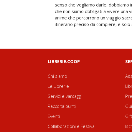
senso che vogliamo darle, dobbiamo i
questo libro l'autore di "Conversaz
che non siamo obbligati a vivere una 
guida spirituale in un percorso prati
anime che percorrono un viaggio sacro
itinerario preciso da compiere, e solo
LIBRERIE.COOP
SE
Chi siamo
Ass
Le Librerie
Lib
Servizi e vantaggi
Pre
Raccolta punti
Gui
Eventi
Gif
Collaborazioni e Festival
Isc