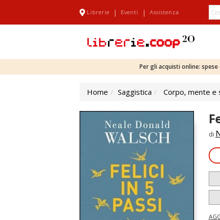
|
|
Librerie
Eventi
Assistenza
Per gli acquisti online: spes
Home
Saggistica
Corpo, mente e s
Fe
N
di
AGG