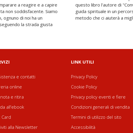
mparare a reagire e a capire
ioni con Dio" si offre come
vita non soddisfacente. Siamo
co diviso in cinque tappe, un
, ognuno di noi ha un
metodo che ci aiuterà a migli
 seguendo la strada giusta
RVIZI
LINK UTILI
istenza e contatti
Privacy Policy
reria online
Cookie Policy
nota e ritira
Privacy policy eventi e fiere
da all'ebook
Condizioni generali di vendita
t Card
Termini di utilizzo del sito
riviti alla Newsletter
Accessibilità