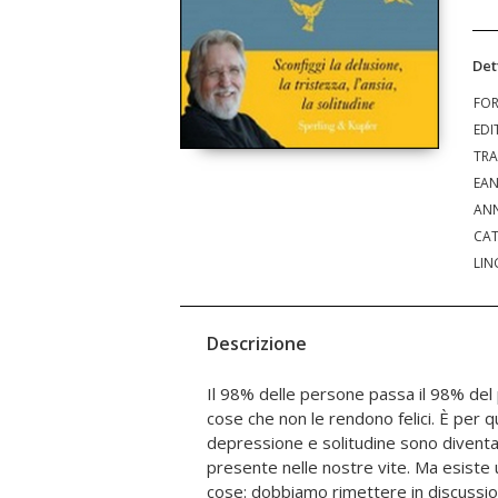
Det
FO
EDI
TRA
EA
ANN
CAT
LIN
Descrizione
Il 98% delle persone passa il 98% de
verso la nostra meta troveremo la felicit
cose che non le rendono felici. È per 
noi si è smarrita, perdendo di vista il
depressione e solitudine sono divent
Walsch ci aiuta a ritrovarlo. La prima 
presente nelle nostre vite. Ma esiste
risposta alla domanda, tanto sempli
cose: dobbiamo rimettere in discussion
articolata nella sostanza: qual è l'unic