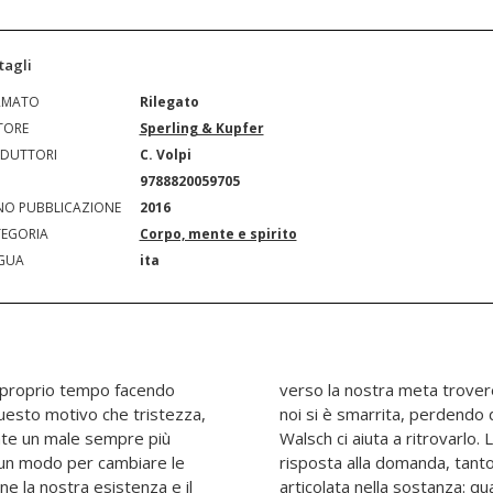
tagli
RMATO
Rilegato
TORE
Sperling & Kupfer
DUTTORI
C. Volpi
N
9788820059705
O PUBBLICAZIONE
2016
EGORIA
Corpo, mente e spirito
GUA
ita
l proprio tempo facendo
à. Ma la maggior parte di
questo motivo che tristezza,
 proprio scopo. Neale Donald
ate un male sempre più
mossa da fare è dare una
 un modo per cambiare le
ce all'apparenza quanto
e la nostra esistenza e il
a cosa che conta per te? In