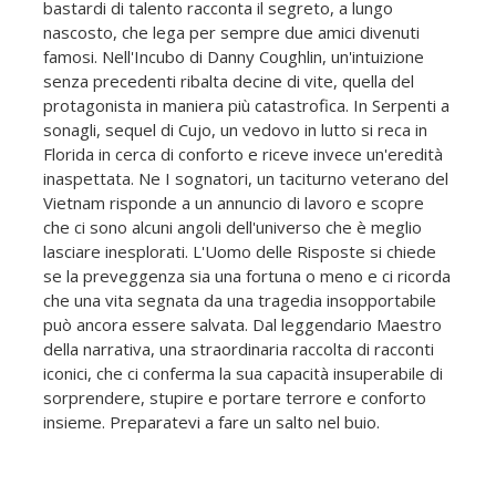
bastardi di talento racconta il segreto, a lungo
nascosto, che lega per sempre due amici divenuti
famosi. Nell'Incubo di Danny Coughlin, un'intuizione
senza precedenti ribalta decine di vite, quella del
protagonista in maniera più catastrofica. In Serpenti a
sonagli, sequel di Cujo, un vedovo in lutto si reca in
Florida in cerca di conforto e riceve invece un'eredità
inaspettata. Ne I sognatori, un taciturno veterano del
Vietnam risponde a un annuncio di lavoro e scopre
che ci sono alcuni angoli dell'universo che è meglio
lasciare inesplorati. L'Uomo delle Risposte si chiede
se la preveggenza sia una fortuna o meno e ci ricorda
che una vita segnata da una tragedia insopportabile
può ancora essere salvata. Dal leggendario Maestro
della narrativa, una straordinaria raccolta di racconti
iconici, che ci conferma la sua capacità insuperabile di
sorprendere, stupire e portare terrore e conforto
insieme. Preparatevi a fare un salto nel buio.