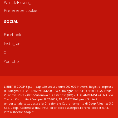
WhistleBlowing
Preferenze cookie
SOCIAL
Facebook
Instagram
X
Youtube
LIBRERIE.COOP S.p.a. - capitale sociale euro 900.000 int.vers. Registro imprese
di Bologna, C.F. e P.I.: 02591561200 REA di Bologna: 451543 ; SEDE LEGALE: via
Villanova, 29/7 - 40055 Villanova di Castenaso (BO) - SEDE AMMINISTRATIVA: via
Trattati Comunitari Europei 1957-2007, 13 - 40127 Bologna - Società
unipersonale sottoposta alla Direzione e Coordinamento di Coop Alleanza 3.0
Soc. Coop., Castenaso (BO) PEC: libreriecoopspa@pec.librerie.coop.it MAIL:
info@librerie.coop.it