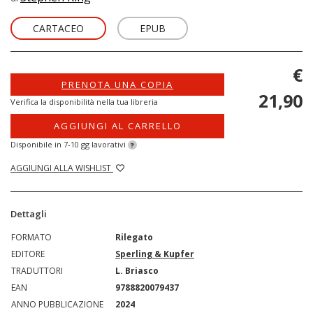
CARTACEO
EPUB
€
PRENOTA UNA COPIA
21,90
Verifica la disponibilità nella tua libreria
AGGIUNGI AL CARRELLO
Disponibile in 7-10 gg lavorativi
?
AGGIUNGI ALLA WISHLIST
Dettagli
FORMATO
Rilegato
EDITORE
Sperling & Kupfer
TRADUTTORI
L. Briasco
EAN
9788820079437
ANNO PUBBLICAZIONE
2024