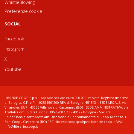
WhistleBlowing
Preferenze cookie
SOCIAL
Facebook
Instagram
X
Youtube
LIBRERIE.COOP S.p.a. - capitale sociale euro 900.000 int.vers. Registro imprese
di Bologna, C.F. e P.I.: 02591561200 REA di Bologna: 451543 ; SEDE LEGALE: via
Villanova, 29/7 - 40055 Villanova di Castenaso (BO) - SEDE AMMINISTRATIVA: via
Trattati Comunitari Europei 1957-2007, 13 - 40127 Bologna - Società
unipersonale sottoposta alla Direzione e Coordinamento di Coop Alleanza 3.0
Soc. Coop., Castenaso (BO) PEC: libreriecoopspa@pec.librerie.coop.it MAIL:
info@librerie.coop.it