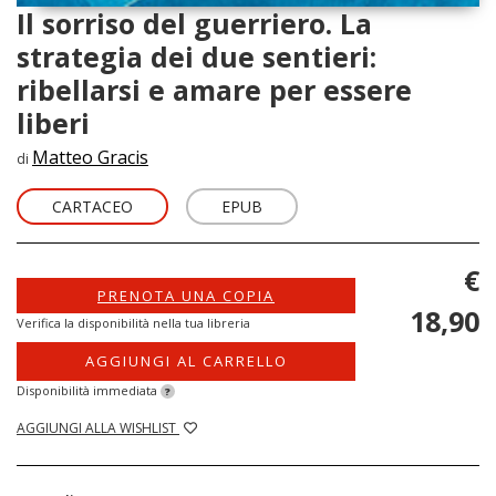
Il sorriso del guerriero. La
strategia dei due sentieri:
ribellarsi e amare per essere
liberi
Matteo Gracis
di
CARTACEO
EPUB
€
PRENOTA UNA COPIA
18,90
Verifica la disponibilità nella tua libreria
AGGIUNGI AL CARRELLO
Disponibilità immediata
?
AGGIUNGI ALLA WISHLIST